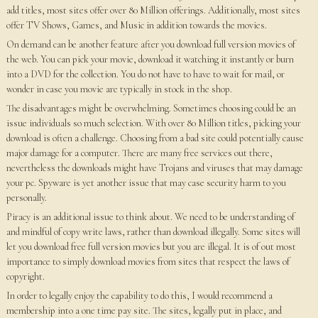
add titles, most sites offer over 80 Million offerings. Additionally, most sites
offer TV Shows, Games, and Music in addition towards the movies.
On demand can be another feature after you download full version movies of
the web. You can pick your movie, download it watching it instantly or burn
into a DVD for the collection. You do not have to have to wait for mail, or
wonder in case you movie are typically in stock in the shop.
The disadvantages might be overwhelming. Sometimes choosing could be an
issue individuals so much selection. With over 80 Million titles, picking your
download is often a challenge. Choosing from a bad site could potentially cause
major damage for a computer. There are many free services out there,
nevertheless the downloads might have Trojans and viruses that may damage
your pc. Spyware is yet another issue that may case security harm to you
personally.
Piracy is an additional issue to think about. We need to be understanding of
and mindful of copy write laws, rather than download illegally. Some sites will
let you download free full version movies but you are illegal. It is of out most
importance to simply download movies from sites that respect the laws of
copyright.
In order to legally enjoy the capability to do this, I would recommend a
membership into a one time pay site. The sites, legally put in place, and