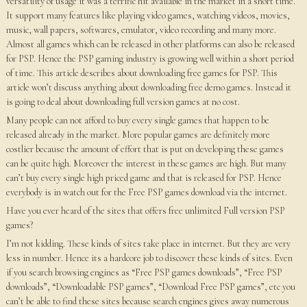
versatility of usage it was a terrific hit available in the market in a short time.
It support many features like playing video games, watching videos, movies,
music, wall papers, softwares, emulator, video recording and many more.
Almost all games which can be released in other platforms can also be released
for PSP. Hence the PSP gaming industry is growing well within a short period
of time. This article describes about downloading free games for PSP. This
article won’t discuss anything about downloading free demo games. Instead it
is going to deal about downloading full version games at no cost.
Many people can not afford to buy every single games that happen to be
released already in the market. More popular games are definitely more
costlier because the amount of effort that is put on developing these games
can be quite high. Moreover the interest in these games are high. But many
can’t buy every single high priced game and that is released for PSP. Hence
everybody is in watch out for the Free PSP games download via the internet.
Have you ever heard of the sites that offers free unlimited Full version PSP
games?
I’m not kidding. These kinds of sites take place in internet. But they are very
less in number. Hence its a hardcore job to discover these kinds of sites. Even
if you search browsing engines as “Free PSP games downloads”, “Free PSP
downloads”, “Downloadable PSP games”, “Download Free PSP games”, etc you
can’t be able to find these sites because search engines gives away numerous