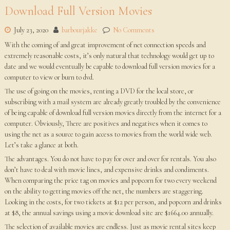
Download Full Version Movies
July 23, 2020
barbourjakke
No Comments
With the coming of and great improvement of net connection speeds and
extremely reasonable costs, it’s only natural that technology would get up to
date and we would eventually be capable to download full version movies for a
computer to view or burn to dvd.
The use of going on the movies, renting a DVD for the local store, or
subscribing with a mail system are already greatly troubled by the convenience
of being capable of download full version movies directly from the internet for a
computer. Obviously, There are positives and negatives when it comes to
using the net as a source to gain access to movies from the world wide web.
Let’s take a glance at both.
The advantages. You do not have to pay for over and over for rentals. You also
don’t have to deal with movie lines, and expensive drinks and condiments.
When comparing the price tag on movies and popcorn for two every weekend
on the ability to getting movies off the net, the numbers are staggering.
Looking in the costs, for two tickets at $12 per person, and popcorn and drinks
at $8, the annual savings using a movie download site are $1664.00 annually.
The selection of available movies are endless. Just as movie rental sites keep