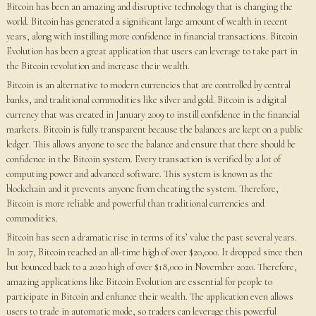
Bitcoin has been an amazing and disruptive technology that is changing the
world. Bitcoin has generated a significant large amount of wealth in recent
years, along with instilling more confidence in financial transactions. Bitcoin
Evolution has been a great application that users can leverage to take part in
the Bitcoin revolution and increase their wealth.
Bitcoin is an alternative to modern currencies that are controlled by central
banks, and traditional commodities like silver and gold. Bitcoin is a digital
currency that was created in January 2009 to instill confidence in the financial
markets. Bitcoin is fully transparent because the balances are kept on a public
ledger. This allows anyone to see the balance and ensure that there should be
confidence in the Bitcoin system. Every transaction is verified by a lot of
computing power and advanced software. This system is known as the
blockchain and it prevents anyone from cheating the system. Therefore,
Bitcoin is more reliable and powerful than traditional currencies and
commodities.
Bitcoin has seen a dramatic rise in terms of its’ value the past several years.
In 2017, Bitcoin reached an all-time high of over $20,000. It dropped since then
but bounced back to a 2020 high of over $18,000 in November 2020. Therefore,
amazing applications like Bitcoin Evolution are essential for people to
participate in Bitcoin and enhance their wealth. The application even allows
users to trade in automatic mode, so traders can leverage this powerful