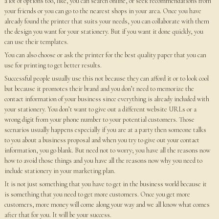
a lot of options too, like, you can search online, or seek recommendations from
your friends or you can go to the nearest shops in your area. Once you have
already found the printer that suits your needs, you can collaborate with them
the design you want for your stationery. But if you want it done quickly, you
can use their templates.
You can also choose or ask the printer for the best quality paper that you can
use for printing to get better results.
Successful people usually use this not because they can afford it or to look cool
but because it promotes their brand and you don’t need to memorize the
contact information of your business since everything is already included with
your stationery. You don’t want to give out a different website URLs or a
wrong digit from your phone number to your potential customers. Those
scenarios usually happens especially if you are at a party then someone talks
to you about a business proposal and when you try to give out your contact
information, you go blank. But need not to worry; you have all the reasons now
how to avoid those things and you have all the reasons now why you need to
include stationery in your marketing plan.
It is not just something that you have to get in the business world because it
is something that you need to get more customers. Once you get more
customers, more money will come along your way and we all know what comes
after that for you. It will be your success.