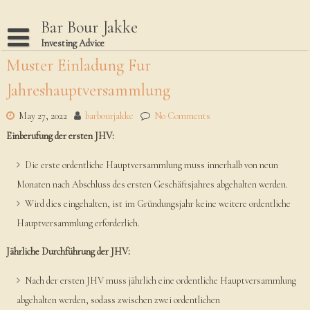
Skip
to
Bar Bour Jakke
content
Investing Advice
Muster Einladung Fur
Home
Jahreshauptversammlung
Terms Of Use
Privacy Policy
May 27, 2022
barbourjakke
No Comments
Einberufung der ersten JHV:
Dmca Notice
Disclaimer
Die erste ordentliche Hauptversammlung muss innerhalb von neun
Monaten nach Abschluss des ersten Geschäftsjahres abgehalten werden.
Wird dies eingehalten, ist im Gründungsjahr keine weitere ordentliche
Hauptversammlung erforderlich.
Jährliche Durchführung der JHV:
Nach der ersten JHV muss jährlich eine ordentliche Hauptversammlung
abgehalten werden, sodass zwischen zwei ordentlichen