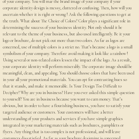
of your company. You will mar the brand image of your company if your
corporate identity design is messy, cluttered or confusing. Then, how will you
ascertain whether it is right or wrong ! Ask the following questions to get at
the truth. What about The Choice of Colors? Color plays a significant role in
determining the success of your business identity. Not only should it be
relevant to the theme of your business, but also used intelligently. Be it your
logo or brochure, do not pick out more than two colors. As far as logos are
concerned, use of multiple colors is a strict no. That’s because a logo is a small
symbolism of your company. Therefore avoid making it look like a rainbow !
Using several or non-related colors lessen the impact of the logo. As a result,
your corporate identity will perform miserably. The corporate image should be
meaningful, clean, and appealing. You should choose colors that have been used
in your all your promotional materials. You can opt for contrasting hues so
that it stands, and make it memorable. Is Your Design Too Difficult to
Decipher? Why are you in business? Have you ever asked this simple question
to yourself? You are in business because you want to earn money. That’s
obvious, but in order to have a flourishing business, you have to satisfy your
targeted audience or customers. Your customers will have a better
understanding of your products and services if you have simple graphics
integrated in your marketing materials such as brochures, pamphlets or
flyers. Any thing that is too complex is not professional, and will leave
customers dissatisfied. As far as your brochure designing is concerned,