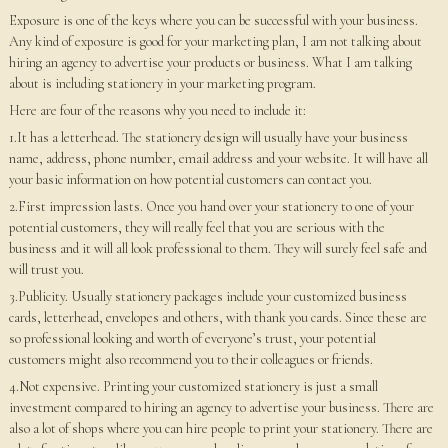
Exposure is one of the keys where you can be successful with your business.
Any kind of exposure is good for your marketing plan, I am not talking about
hiring an agency to advertise your products or business. What I am talking
about is including stationery in your marketing program.
Here are four of the reasons why you need to include it:
1.It has a letterhead. The stationery design will usually have your business
name, address, phone number, email address and your website. It will have all
your basic information on how potential customers can contact you.
2.First impression lasts. Once you hand over your stationery to one of your
potential customers, they will really feel that you are serious with the
business and it will all look professional to them. They will surely feel safe and
will trust you.
3.Publicity. Usually stationery packages include your customized business
cards, letterhead, envelopes and others, with thank you cards. Since these are
so professional looking and worth of everyone’s trust, your potential
customers might also recommend you to their colleagues or friends.
4.Not expensive. Printing your customized stationery is just a small
investment compared to hiring an agency to advertise your business. There are
also a lot of shops where you can hire people to print your stationery. There are