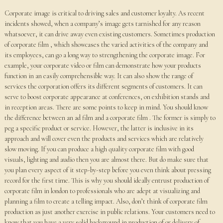
Corporate image is critical to driving sales and customer loyalty. As recent
incidents showed, when a company’s image gets tarnished for any reason
whatsoever, it can drive away even existing customers. Sometimes production
of corporate film , which showcases the varied activities of the company and
its employees, can go a long way to strengthening the corporate image. For
example, your corporate video or film can demonstrate how your products
function in an easily comprehensible way. It can also show the range of
services the corporation offers its different segments of customers. It can
serve to boost corporate appearance at conferences, on exhibition stands and
in reception areas. There are some points to keep in mind. You should know
the difference between an ad film and a corporate film . The former is simply to
peg a specific product or service. However, the latter is inclusive in its
approach and will cover even the products and services which are relatively
slow moving. If you can produce a high quality corporate film with good
visuals, lighting and audio then you are almost there. But do make sure that
you plan every aspect of it step-by-step before you even think about pressing
record for the first time. This is why you should ideally entrust production of
corporate film in london to professionals who are adept at visualizing and
planning a film to create a telling impact. Also, don’t think of corporate film
production as just another exercise in public relations. Your customers need to
know that you have a very solid background in production of or delivery of