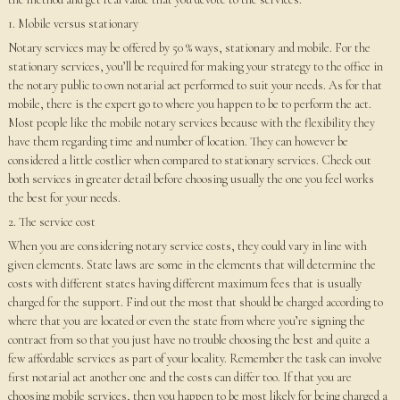
1. Mobile versus stationary
Notary services may be offered by 50 % ways, stationary and mobile. For the
stationary services, you’ll be required for making your strategy to the office in
the notary public to own notarial act performed to suit your needs. As for that
mobile, there is the expert go to where you happen to be to perform the act.
Most people like the mobile notary services because with the flexibility they
have them regarding time and number of location. They can however be
considered a little costlier when compared to stationary services. Check out
both services in greater detail before choosing usually the one you feel works
the best for your needs.
2. The service cost
When you are considering notary service costs, they could vary in line with
given elements. State laws are some in the elements that will determine the
costs with different states having different maximum fees that is usually
charged for the support. Find out the most that should be charged according to
where that you are located or even the state from where you’re signing the
contract from so that you just have no trouble choosing the best and quite a
few affordable services as part of your locality. Remember the task can involve
first notarial act another one and the costs can differ too. If that you are
choosing mobile services, then you happen to be most likely for being charged a