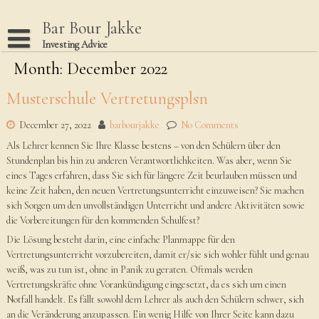
Skip
to
Bar Bour Jakke
content
Investing Advice
Month: December 2022
Home
Terms Of Use
Musterschule Vertretungsplsn
Privacy Policy
December 27, 2022
barbourjakke
No Comments
Dmca Notice
Als Lehrer kennen Sie Ihre Klasse bestens – von den Schülern über den
Stundenplan bis hin zu anderen Verantwortlichkeiten. Was aber, wenn Sie
Disclaimer
eines Tages erfahren, dass Sie sich für längere Zeit beurlauben müssen und
keine Zeit haben, den neuen Vertretungsunterricht einzuweisen? Sie machen
sich Sorgen um den unvollständigen Unterricht und andere Aktivitäten sowie
die Vorbereitungen für den kommenden Schulfest?
Die Lösung besteht darin, eine einfache Planmappe für den
Vertretungsunterricht vorzubereiten, damit er/sie sich wohler fühlt und genau
weiß, was zu tun ist, ohne in Panik zu geraten. Oftmals werden
Vertretungskräfte ohne Vorankündigung eingesetzt, da es sich um einen
Notfall handelt. Es fällt sowohl dem Lehrer als auch den Schülern schwer, sich
an die Veränderung anzupassen. Ein wenig Hilfe von Ihrer Seite kann dazu