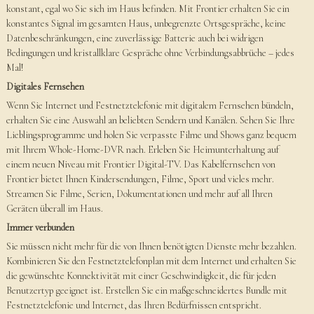
konstant, egal wo Sie sich im Haus befinden. Mit Frontier erhalten Sie ein
konstantes Signal im gesamten Haus, unbegrenzte Ortsgespräche, keine
Datenbeschränkungen, eine zuverlässige Batterie auch bei widrigen
Bedingungen und kristallklare Gespräche ohne Verbindungsabbrüche – jedes
Mal!
Digitales Fernsehen
Wenn Sie Internet und Festnetztelefonie mit digitalem Fernsehen bündeln,
erhalten Sie eine Auswahl an beliebten Sendern und Kanälen. Sehen Sie Ihre
Lieblingsprogramme und holen Sie verpasste Filme und Shows ganz bequem
mit Ihrem Whole-Home-DVR nach. Erleben Sie Heimunterhaltung auf
einem neuen Niveau mit Frontier Digital-TV. Das Kabelfernsehen von
Frontier bietet Ihnen Kindersendungen, Filme, Sport und vieles mehr.
Streamen Sie Filme, Serien, Dokumentationen und mehr auf all Ihren
Geräten überall im Haus.
Immer verbunden
Sie müssen nicht mehr für die von Ihnen benötigten Dienste mehr bezahlen.
Kombinieren Sie den Festnetztelefonplan mit dem Internet und erhalten Sie
die gewünschte Konnektivität mit einer Geschwindigkeit, die für jeden
Benutzertyp geeignet ist. Erstellen Sie ein maßgeschneidertes Bundle mit
Festnetztelefonie und Internet, das Ihren Bedürfnissen entspricht.