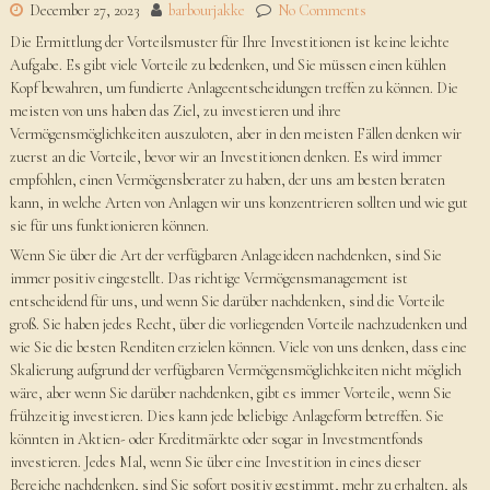
December 27, 2023
barbourjakke
No Comments
Die Ermittlung der Vorteilsmuster für Ihre Investitionen ist keine leichte
Aufgabe. Es gibt viele Vorteile zu bedenken, und Sie müssen einen kühlen
Kopf bewahren, um fundierte Anlageentscheidungen treffen zu können. Die
meisten von uns haben das Ziel, zu investieren und ihre
Vermögensmöglichkeiten auszuloten, aber in den meisten Fällen denken wir
zuerst an die Vorteile, bevor wir an Investitionen denken. Es wird immer
empfohlen, einen Vermögensberater zu haben, der uns am besten beraten
kann, in welche Arten von Anlagen wir uns konzentrieren sollten und wie gut
sie für uns funktionieren können.
Wenn Sie über die Art der verfügbaren Anlageideen nachdenken, sind Sie
immer positiv eingestellt. Das richtige Vermögensmanagement ist
entscheidend für uns, und wenn Sie darüber nachdenken, sind die Vorteile
groß. Sie haben jedes Recht, über die vorliegenden Vorteile nachzudenken und
wie Sie die besten Renditen erzielen können. Viele von uns denken, dass eine
Skalierung aufgrund der verfügbaren Vermögensmöglichkeiten nicht möglich
wäre, aber wenn Sie darüber nachdenken, gibt es immer Vorteile, wenn Sie
frühzeitig investieren. Dies kann jede beliebige Anlageform betreffen. Sie
könnten in Aktien- oder Kreditmärkte oder sogar in Investmentfonds
investieren. Jedes Mal, wenn Sie über eine Investition in eines dieser
Bereiche nachdenken, sind Sie sofort positiv gestimmt, mehr zu erhalten, als