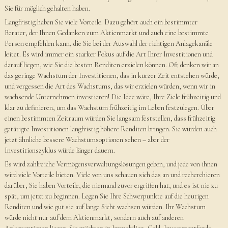
Sie für möglich gehalten haben.
Langfristig haben Sie viele Vorteile. Dazu gehört auch ein bestimmter
Berater, der Ihnen Gedanken zum Aktienmarkt und auch eine bestimmte
Person empfehlen kann, die Sie bei der Auswahl der richtigen Anlagekanäle
leitet. Es wird immer ein starker Fokus auf die Art Ihrer Investitionen und
darauf liegen, wie Sie die besten Renditen erzielen können. Oft denken wir an
das geringe Wachstum der Investitionen, das in kurzer Zeit entstehen würde,
und vergessen die Art des Wachstums, das wir erzielen würden, wenn wir in
wachsende Unternehmen investieren! Die Idee wäre, Ihre Ziele frühzeitig und
klar zu definieren, um das Wachstum frühzeitig im Leben festzulegen. Über
einen bestimmten Zeitraum würden Sie langsam feststellen, dass frühzeitig
getätigte Investitionen langfristig höhere Renditen bringen. Sie würden auch
jetzt ähnliche bessere Wachstumsoptionen sehen – aber der
Investitionszyklus würde länger dauern.
Es wird zahlreiche Vermögensverwaltungslösungen geben, und jede von ihnen
wird viele Vorteile bieten. Viele von uns schauen sich das an und recherchieren
darüber, Sie haben Vorteile, die niemand zuvor ergriffen hat, und es ist nie zu
spät, um jetzt zu beginnen. Legen Sie Ihre Schwerpunkte auf die heutigen
Renditen und wie gut sie auf lange Sicht wachsen würden. Ihr Wachstum
würde nicht nur auf dem Aktienmarkt, sondern auch auf anderen